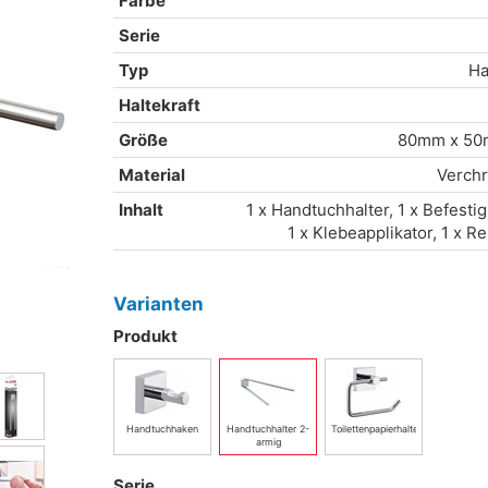
Farbe
Serie
Typ
Ha
Haltekraft
Größe
80mm x 50
Material
Verchr
Inhalt
1 x Handtuchhalter, 1 x Befesti
1 x Klebeapplikator, 1 x R
Varianten
Produkt
Handtuchhaken
Handtuchhalter 2-
Toilettenpapierhalter
armig
Serie