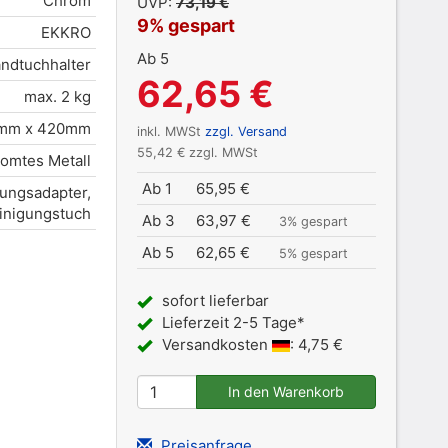
Chrom
UVP:
73,19 €
9% gespart
EKKRO
Ab 5
ndtuchhalter
62,65 €
max. 2 kg
mm x 420mm
inkl. MWSt
zzgl. Versand
55,42 € zzgl. MWSt
omtes Metall
Ab 1
65,95 €
gungsadapter,
einigungstuch
Ab 3
63,97 €
3% gespart
Ab 5
62,65 €
5% gespart
sofort lieferbar
Lieferzeit 2-5 Tage*
Versandkosten
: 4,75 €
Preisanfrage