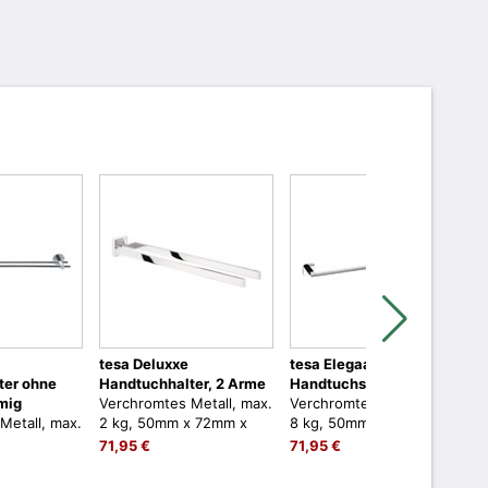
tesa Deluxxe
tesa Elegaant
ter ohne
Handtuchhalter, 2 Arme
Handtuchstange
mig
Verchromtes Metall, max.
Verchromtes Metall, max.
P
Metall, max.
2 kg, 50mm x 72mm x
8 kg, 50mm x 630mm x
M
 x 640mm x
450mm, zum Kleben,
85mm, zum Kleben, kein
71,95 €
71,95 €
leben, kein
kein Bohren
Bohren
K