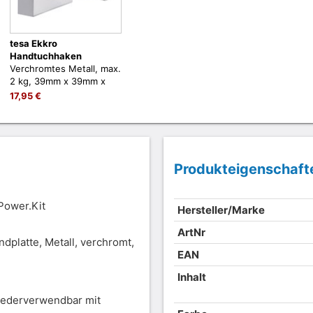
tesa Ekkro
Handtuchhaken
Verchromtes Metall, max.
2 kg, 39mm x 39mm x
52mm, zum Kleben, kein
17,95 €
Bohren
Produkteigenschaft
Power.Kit
Hersteller/Marke
ArtNr
platte, Metall, verchromt,
EAN
Inhalt
iederverwendbar mit