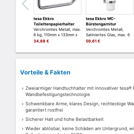
tesa Ekkro
tesa Ekkro WC-
Toilettenpapierhalter
Bürstengarnitur
Verchromtes Metall, max.
Verchromtes Metall,
6 kg, 110mm x 133mm x
Satiniertes Glas, max. 6
47mm, zum Kleben, kein
kg, 390mm x 116mm x
34,88 €
59,61 €
Bohren
147mm, zum Kleben, kein
Bohren
Vorteile & Fakten
Zweiarmiger Handtuchhalter mit innovativer tesa® 
Wandbefestigungstechnologie
Schwenkbare Arme, klares Design, rechteckige Wand
garantiert rostfrei
Sicherer Halt und hohe Belastbarkeit
Wieder ablösbar, keine Schäden am Untergrund, w