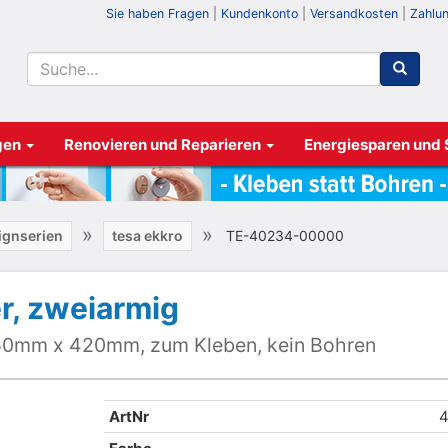
Sie haben Fragen
|
Kundenkonto
|
Versandkosten
|
Zahlu
gen
Renovieren und Reparieren
Energiesparen und
»
»
ignserien
tesa ekkro
TE-40234-00000
r, zweiarmig
 50mm x 420mm, zum Kleben, kein Bohren
ArtNr