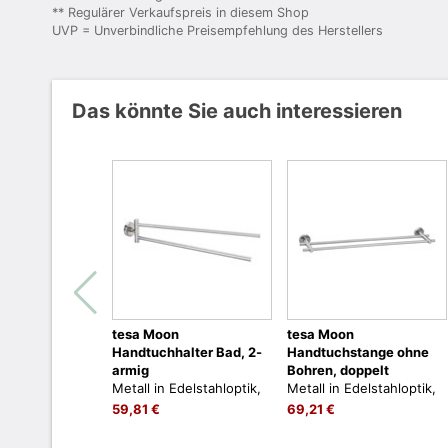
** Regulärer Verkaufspreis in diesem Shop
UVP = Unverbindliche Preisempfehlung des Herstellers
Das könnte Sie auch interessieren
tesa Moon
tesa Moon
Handtuchhalter Bad, 2-
Handtuchstange ohne
armig
Bohren, doppelt
Metall in Edelstahloptik,
Metall in Edelstahloptik,
max. 2 kg, 83mm x 50mm
max. 12 kg, 49mm x
59,81 €
69,21 €
x 456mm, zum Kleben,
640mm x 115mm, zum
kein Bohren
Kleben, kein Bohren