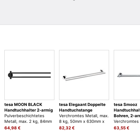
tesa MOON BLACK
tesa Elegaant Doppelte
tesa Smooz
Handtuchhalter 2-armig
Handtuchstange
Handtuchhal
Pulverbeschichtetes
Verchromtes Metall, max.
Bohren, 2-ar
Metall, max. 2 kg, 84mm
8 kg, 50mm x 630mm x
Verchromtes 
x 50mm x 456mm, zum
113mm, zum Kleben, kein
12 kg, 50mm
64,98 €
82,32 €
63,55 €
Kleben, kein Bohren
Bohren
115mm, zum K
Bohren