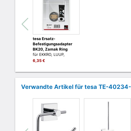
tesa Ersatz-
Befestigungsadapter
BK20, Zamak Ring
für EKKRO, LUUP,
KLAAM, SMOOZ, zum
6,35 €
Kleben, kein Bohren
Verwandte Artikel für tesa TE-4023