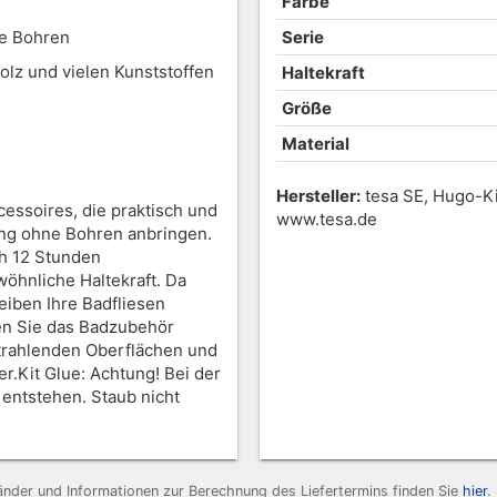
Farbe
e Bohren
Serie
Holz und vielen Kunststoffen
Haltekraft
Größe
Material
Hersteller:
tesa SE, Hugo-Ki
essoires, die praktisch und
www.tesa.de
sung ohne Bohren anbringen.
ch 12 Stunden
wöhnliche Haltekraft. Da
eiben Ihre Badfliesen
en Sie das Badzubehör
trahlenden Oberflächen und
r.Kit Glue: Achtung! Bei der
entstehen. Staub nicht
 Länder und Informationen zur Berechnung des Liefertermins finden Sie
hier
.