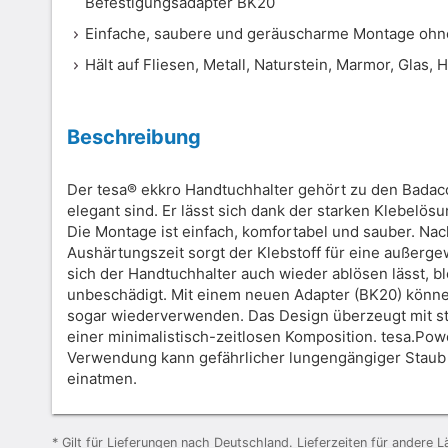
Befestigungsadapter BK20
Einfache, saubere und geräuscharme Montage ohn
Hält auf Fliesen, Metall, Naturstein, Marmor, Glas, 
Beschreibung
Der tesa® ekkro Handtuchhalter gehört zu den Badacc
elegant sind. Er lässt sich dank der starken Klebelö
Die Montage ist einfach, komfortabel und sauber. Na
Aushärtungszeit sorgt der Klebstoff für eine außerge
sich der Handtuchhalter auch wieder ablösen lässt, bl
unbeschädigt. Mit einem neuen Adapter (BK20) könn
sogar wiederverwenden. Das Design überzeugt mit s
einer minimalistisch-zeitlosen Komposition. tesa.Powe
Verwendung kann gefährlicher lungengängiger Staub 
einatmen.
* Gilt für Lieferungen nach Deutschland. Lieferzeiten für andere