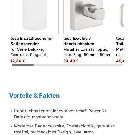
tesa Ersatzflasche für
tesa Exxclusiv
tesa Exxc
Seifenspender
Handtuchhaken
Toiletten
für Serie Deluxxe,
Metall in Edelstahloptik,
Metall in 
Exxclusiv, Elegaant,
max. 6 kg, 50mm x 50mm
max. 6 kg
Esteetic
x 39mm, zum Kleben,
160mm x 
12,36 €
23,40 €
45,40 €
kein Bohren
Kleben, k
Vorteile & Fakten
Handtuchhalter mit innovativer tesa® Power.Kit
Befestigungstechnologie
Modernes Badaccessoire, Edelstahloptik, garantiert
rostfrei, rechteckiges Design, zwei Arme