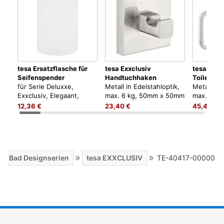
tesa Ersatzflasche für
tesa Exxclusiv
tesa Exxc
Seifenspender
Handtuchhaken
Toiletten
für Serie Deluxxe,
Metall in Edelstahloptik,
Metall in 
Exxclusiv, Elegaant,
max. 6 kg, 50mm x 50mm
max. 6 kg
Esteetic
x 39mm, zum Kleben,
160mm x 
12,36 €
23,40 €
45,40 €
kein Bohren
Kleben, k
»
»
esa Bad Designserien
tesa EXXCLUSIV
TE-40417-00000