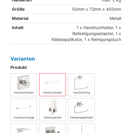
Größe
50mm x 72mm x 450mm
Material
Metall
Inhalt
1 x Handtuchhalter, 1 x
Befestigungsadapter, 1 x
Klebeapplikator, 1 x Reinigungstuch
Varianten
Produkt
Handtuchhaken
Handtuchhalter
Handtuchring
Handtuchstange
Seifenspender
Toilettenpapierhalter