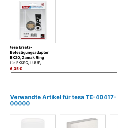
tesa Ersatz-
Befestigungsadapter
BK20, Zamak Ring
für EKKRO, LUUP,
KLAAM, SMOOZ, zum
6,35 €
Kleben, kein Bohren
Verwandte Artikel für tesa TE-40417-
00000