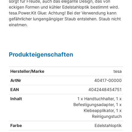
sorgt für Freude, auch das elegante Design, das von
eckigen Formen und kühler Edelstahloptik bestimmt wird.
tesa.Power.Kit Glue: Achtung! Bei der Verwendung kann
gefährlicher lungengängiger Staub entstehen. Staub nicht
einatmen.
Produkteigenschaften
Hersteller/Marke
tesa
ArtNr
40417-00000
EAN
4042448454751
Inhalt
1 x Handtuchhalter, 1 x
Befestigungsadapter, 1 x
Klebeapplikator, 1 x
Reinigungstuch
Farbe
Edelstahloptik