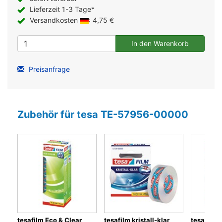
Lieferzeit 1-3 Tage*
Versandkosten
: 4,75 €
Preisanfrage
Zubehör für tesa TE-57956-00000
tesafilm Eco & Clear
tesafilm kristall-klar
tesafilm 