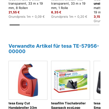
transparent, 33 m x 19
transparent, 33 m x 19
unsichtba
mm, 8 Rollen
mm, 1 Rolle
matt-unsi
21,55 €
6,35 €
19 mm, 1 R
Grundpreis 1m = 0,09 €
Grundpreis 1m = 0,20 €
3,15 €
Grundprei
Verwandte Artikel für tesa TE-57956-
00000
tesa Easy Cut
tesafilm Tischabroller
tesafilm 
Handabroller 33m
Sparpack ecoLogo
Smart ec