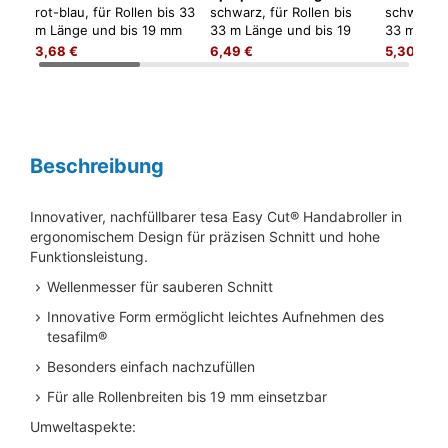
rot-blau, für Rollen bis 33
schwarz, für Rollen bis
schwarz, f
m Länge und bis 19 mm
33 m Länge und bis 19
33 m Läng
Breite
mm Breite, inkl. 1 Rolle
mm Breite,
3,68 €
6,49 €
5,30 €
Eco&Clear 10mx15mm
kristall-
Beschreibung
Innovativer, nachfüllbarer tesa Easy Cut® Handabroller in
ergonomischem Design für präzisen Schnitt und hohe
Funktionsleistung.
Wellenmesser für sauberen Schnitt
Innovative Form ermöglicht leichtes Aufnehmen des
tesafilm®
Besonders einfach nachzufüllen
Für alle Rollenbreiten bis 19 mm einsetzbar
Umweltaspekte: