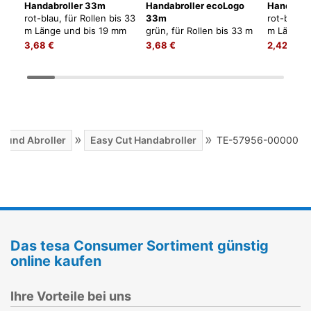
Handabroller 33m
Handabroller ecoLogo
Handabro
rot-blau, für Rollen bis 33
33m
rot-blau, 
m Länge und bis 19 mm
grün, für Rollen bis 33 m
m Länge u
Breite
Länge und bis 19 mm
Breite
3,68 €
3,68 €
2,42 €
Breite
»
»
m und Abroller
Easy Cut Handabroller
TE-57956-00000
Das tesa Consumer Sortiment günstig
online kaufen
Ihre Vorteile bei uns