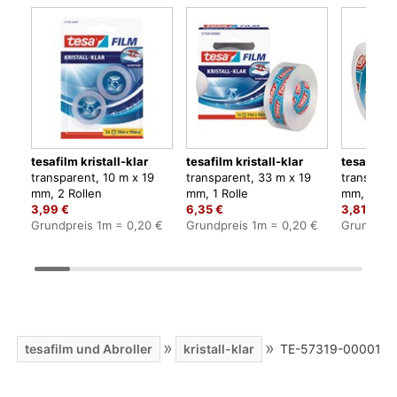
tesafilm kristall-klar
tesafilm kristall-klar
tesafilm k
transparent, 10 m x 19
transparent, 33 m x 19
transpare
mm, 2 Rollen
mm, 1 Rolle
mm, 3 Rol
3,99 €
6,35 €
3,81 €
Grundpreis 1m = 0,20 €
Grundpreis 1m = 0,20 €
Grundprei
»
»
»
tesafilm und Abroller
kristall-klar
TE-57319-00001