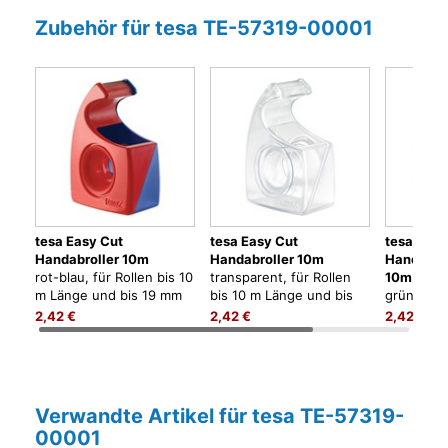
Zubehör für tesa TE-57319-00001
tesa Easy Cut
tesa Easy Cut
tesa Easy
Handabroller 10m
Handabroller 10m
Handabro
rot-blau, für Rollen bis 10
transparent, für Rollen
10m
m Länge und bis 19 mm
bis 10 m Länge und bis
grün, für 
Breite
19 mm Breite
Länge und
2,42 €
2,42 €
2,42 €
Breite
Verwandte Artikel für tesa TE-57319-
00001