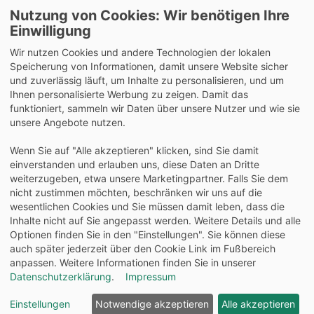
Nutzung von Cookies: Wir benötigen Ihre
Lieferung auch an Packstationen und Postfilialen
Einwilligung
Samstagszustellung
Wir nutzen Cookies und andere Technologien der lokalen
Speicherung von Informationen, damit unsere Website sicher
und zuverlässig läuft, um Inhalte zu personalisieren, und um
Ihnen personalisierte Werbung zu zeigen. Damit das
funktioniert, sammeln wir Daten über unsere Nutzer und wie sie
Bequeme Zahlung über Paypal
unsere Angebote nutzen.
14 Tage Widerrufsrecht
Wenn Sie auf "Alle akzeptieren" klicken, sind Sie damit
2 Jahre Gewährleistung
einverstanden und erlauben uns, diese Daten an Dritte
weiterzugeben, etwa unsere Marketingpartner. Falls Sie dem
nicht zustimmen möchten, beschränken wir uns auf die
Alle Texte, Grafiken, Bilder und das Layout sind
wesentlichen Cookies und Sie müssen damit leben, dass die
urheberrechtlich geschützt und dürfen nicht ohne
Inhalte nicht auf Sie angepasst werden. Weitere Details und alle
ausdrückliche, schriftliche Erlaubnis weiterverwendet werden.
Optionen finden Sie in den "Einstellungen". Sie können diese
© 2026 bits&paper GmbH - Klebe-Fachshop - tesa 57319-
auch später jederzeit über den Cookie Link im Fußbereich
00001 - tesafilm kristall-klar, 10 m x 15 mm, 2er Pack +
anpassen. Weitere Informationen finden Sie in unserer
Handabroller
Datenschutzerklärung
.
Impressum
Einstellungen
Notwendige akzeptieren
Alle akzeptieren