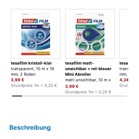
tesafilm kristall-klar
tesafilm matt-
tesafilm 
transparent, 10 m x 19
unsichtbar + rot-blauer
transpare
mm, 2 Rollen
Mini Abroller
mm, 10 Ro
3,99 €
matt-unsichtbar, 10 m x
4,24 €
Grundpreis 1m = 0,20 €
19 mm, 1 Rolle +
Grundprei
3,99 €
Miniabroller
Grundpreis 1m = 0,20 €
Beschreibung