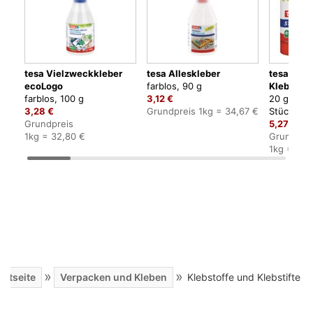
tesa Vielzweckkleber
tesa Alleskleber
tesa Stic
ecoLogo
farblos, 90 g
Klebestift
farblos, 100 g
3,12 €
20 g pro K
3,28 €
Grundpreis 1kg = 34,67 €
Stück
Grundpreis
5,27 €
1kg = 32,80 €
Grundprei
1kg = 65,
»
»
artseite
Verpacken und Kleben
Klebstoffe und Klebstifte